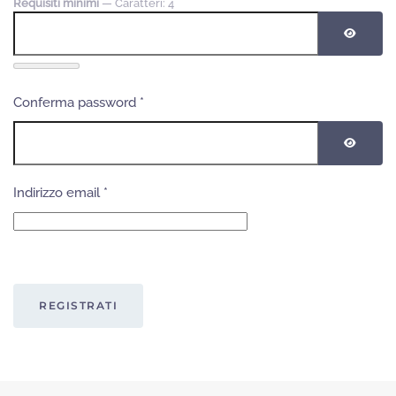
Requisiti minimi
— Caratteri: 4
MOSTR
Conferma password
*
MOSTR
Indirizzo email
*
Captcha
*
REGISTRATI